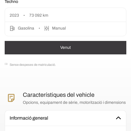
Techno
2023
73 092 km
Gasolina
Manual
Venut
(1)
Sense despeses de matriculació.
Característiques del vehicle
Opcions, equipament de sèrie, motorització i dimensions
Informació general