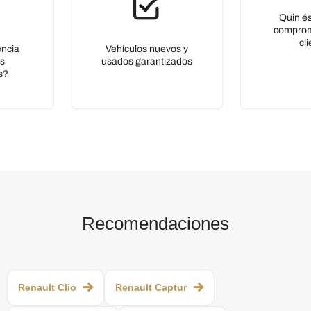
Quin és
comprom
cl
encia
Vehículos nuevos y
es
usados ​​garantizados
s?
Recomendaciones
Renault Clio
Renault Captur