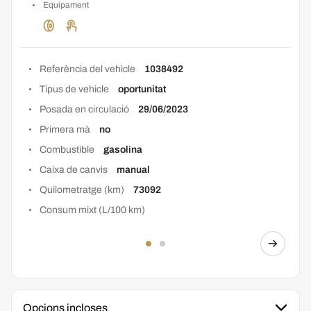
Equipament
Referència del vehicle
1038492
Tipus de vehicle
oportunitat
Posada en circulació
29/06/2023
Primera mà
no
Combustible
gasolina
Caixa de canvis
manual
Quilometratge (km)
73092
Consum mixt (L/100 km)
Opcions incloses