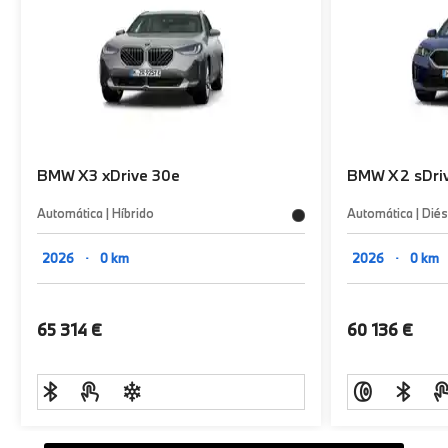
BMW
X3 xDrive 30e
BMW
X2 sDri
Automática | Híbrido
Automática | Diés
2026
･
0 km
2026
･
0 km
65 314 €
60 136 €