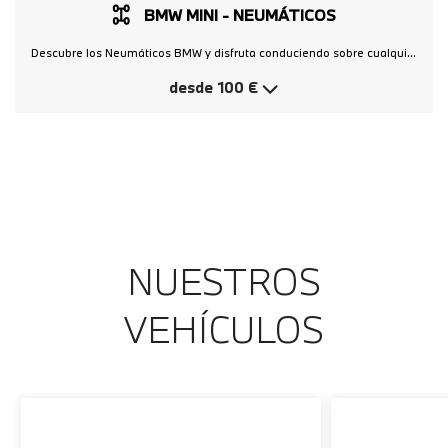
BMW MINI - NEUMÁTICOS
Descubre los Neumáticos BMW y disfruta conduciendo sobre cualquier superficie: Marcados con la estrella: los que mejor se adaptan a tu BMW. Óptimas prestaciones: diseñados por los principales fabricantes. Tecnología Runflat: permiten seguir circulando en caso de pinchazo.
desde
100 €
NUESTROS
VEHÍCULOS