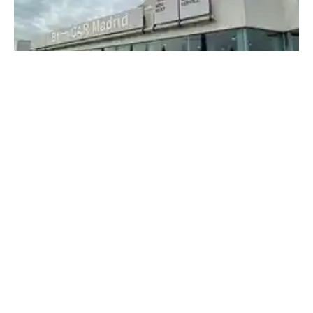
BMW-MINI BYmyCAR Madrid Algete
C/ de la Tejera, 2. Pol. Industrial Río de Janeiro
28110 Algete
Ver la concesión
Ver todo