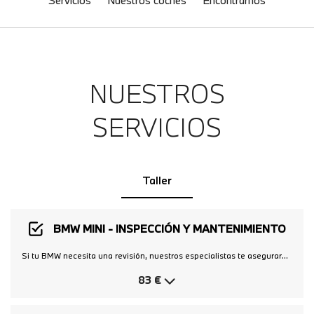
Servicios
Nuestros coches
Encontrarnos
NUESTROS
SERVICIOS
Taller
BMW MINI - INSPECCIÓN Y MANTENIMIENTO
Si tu BMW necesita una revisión, nuestros especialistas te asegurarán que está en las mejores condiciones: Revisión de temporada Revisión Pre – ITV. Desde: 50€ + Tasas+ IVA. Revisión del aire acondicionado Revisión de seguridad
83 €